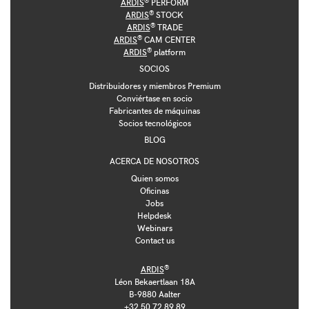
ARDIS
PERFORM
®
ARDIS
STOCK
®
ARDIS
TRADE
®
ARDIS
CAM CENTER
®
ARDIS
platform
SOCIOS
Distribuidores y miembros Premium
Conviértase en socio
Fabricantes de máquinas
Socios tecnológicos
BLOG
ACERCA DE NOSOTROS
Quien somos
Oficinas
Jobs
Helpdesk
Webinars
Contact us
®
ARDIS
Léon Bekaertlaan 18A
B-9880 Aalter
+32 50 72 89 89