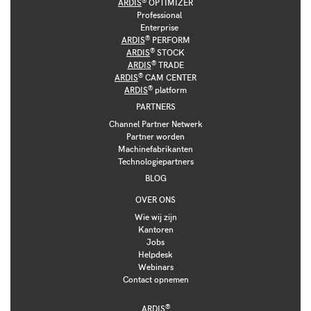
ARDIS
OPTIMIZER
Professional
Enterprise
®
ARDIS
PERFORM
®
ARDIS
STOCK
®
ARDIS
TRADE
®
ARDIS
CAM CENTER
®
ARDIS
platform
PARTNERS
Channel Partner Netwerk
Partner worden
Machinefabrikanten
Technologiepartners
BLOG
OVER ONS
Wie wij zijn
Kantoren
Jobs
Helpdesk
Webinars
Contact opnemen
®
ARDIS