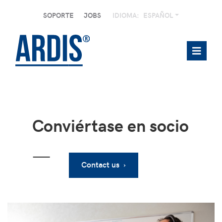
SOPORTE
JOBS
IDIOMA:
ESPAÑOL
Conviértase en socio
—
Contact us ›