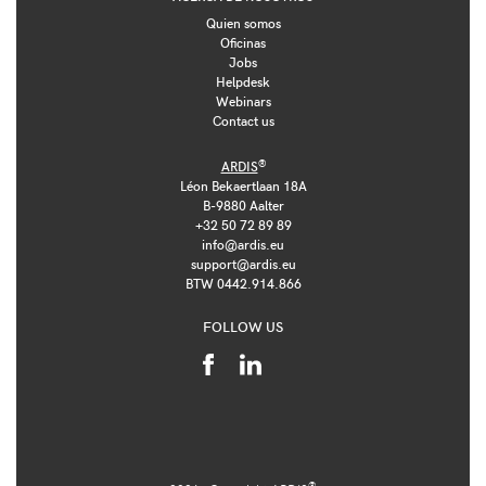
Quien somos
Oficinas
Jobs
Helpdesk
Webinars
Contact us
®
ARDIS
Léon Bekaertlaan 18A
B-9880 Aalter
+32 50 72 89 89
info@ardis.eu
support@ardis.eu
BTW 0442.914.866
FOLLOW US
®