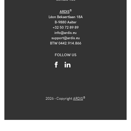
®
ARDIS
Léon Bekaertlaan 18A
B-9880 Aalter
+32 50 72 89 89
info@ardis.eu
support@ardis.eu
BTW 0442.914.866
FOLLOW US
®
2026 - Copyright
ARDIS