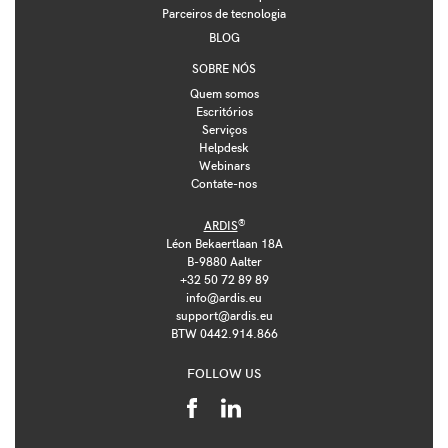
Parceiros de tecnologia
BLOG
SOBRE NÓS
Quem somos
Escritórios
Serviços
Helpdesk
Webinars
Contate-nos
®
ARDIS
Léon Bekaertlaan 18A
B-9880 Aalter
+32 50 72 89 89
info@ardis.eu
support@ardis.eu
BTW 0442.914.866
FOLLOW US