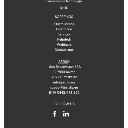
Parceiros de tecnologia
BLOG
SOBRE NÓS
Quem somos
Escritórios
Serviços
Helpdesk
Webinars
Contate-nos
®
ARDIS
Léon Bekaertlaan 18A
B-9880 Aalter
+32 50 72 89 89
info@ardis.eu
support@ardis.eu
BTW 0442.914.866
FOLLOW US